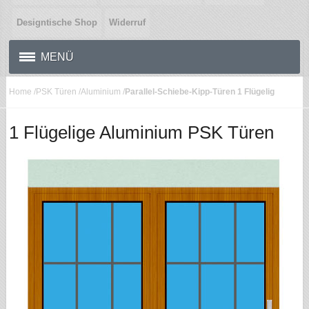
Designtische Shop
Widerruf
MENÜ
Home
/
PSK Türen
/
Aluminium
/
Parallel-Schiebe-Kipp-Türen 1 Flügelig
1 Flügelige Aluminium PSK Türen