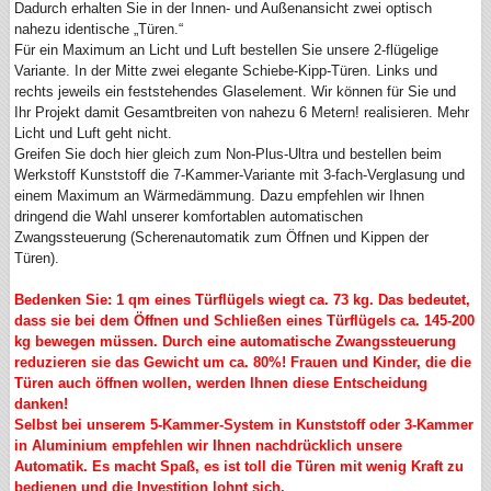
Dadurch erhalten Sie in der Innen- und Außenansicht zwei optisch
nahezu identische „Türen.“
Für ein Maximum an Licht und Luft bestellen Sie unsere 2-flügelige
Variante. In der Mitte zwei elegante Schiebe-Kipp-Türen. Links und
rechts jeweils ein feststehendes Glaselement. Wir können für Sie und
Ihr Projekt damit Gesamtbreiten von nahezu 6 Metern! realisieren. Mehr
Licht und Luft geht nicht.
Greifen Sie doch hier gleich zum Non-Plus-Ultra und bestellen beim
Werkstoff Kunststoff die 7-Kammer-Variante mit 3-fach-Verglasung und
einem Maximum an Wärmedämmung. Dazu empfehlen wir Ihnen
dringend die Wahl unserer komfortablen automatischen
Zwangssteuerung (Scherenautomatik zum Öffnen und Kippen der
Türen).
Bedenken Sie: 1 qm eines Türflügels wiegt ca. 73 kg. Das bedeutet,
dass sie bei dem Öffnen und Schließen eines Türflügels ca. 145-200
kg bewegen müssen. Durch eine automatische Zwangssteuerung
reduzieren sie das Gewicht um ca. 80%! Frauen und Kinder, die die
Türen auch öffnen wollen, werden Ihnen diese Entscheidung
danken!
Selbst bei unserem 5-Kammer-System in Kunststoff oder 3-Kammer
in Aluminium empfehlen wir Ihnen nachdrücklich unsere
Automatik. Es macht Spaß, es ist toll die Türen mit wenig Kraft zu
bedienen und die Investition lohnt sich.