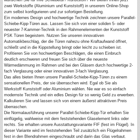
zwei Werkstoffe (Aluminium und Kunststoff) in unserem Online-Shop
zum selbst konfigurieren und zur sofortigen Bestellung.
Ein modernes Design und hochwertige Technik zeichnen unsere Parallel-
Schiebe-Kipp-Türen aus. Lassen Sie sich von einer soliden 5- oder
neuester 7-Kammer-Technik in den Rahmenelementen der Kunststoff
PSK Türen begeistern. Nutzen Sie unseren innovativen
Automatikbeschlag, der die Türen nahezu ohne Kraftaufwand öffnet,
schließt und in die Kippstellung bringt oder leicht zu schieben ist.
Profitieren Sie von hochwertigen Beschlägen, die einen Einbruch
deutlich erschweren und freuen Sie sich über die neueste
Wärmedämmung im Rahmen und bei den Gläsern durch hochwertige 2-
fach Verglasung oder einer innovativen 3-fach Verglasung.
Das alles bieten Ihnen unsere Parallel-Schiebe-Kipp-Türen zu einem
sensationellen Preis, der sie überraschen wird. Egal ob Sie als
Werkstoff Kunststoff oder Aluminium wählen. Nie war es so einfach
modernste Technik und ein edles Design für so wenig Geld zu erwerben.
Kalkulieren Sie und lassen sich von einem äußerst attraktiven Preis
überraschen.
Die Normalausführung unserer Parallel-Schiebe-Kipp-Tür erhalten Sie
einflügelig, wahlweise mit dem feststehenden Glaselement links oder
rechts. Sie erhalten unsere Ausstattungsvariante FIF (fest im Flügel). In
dieser Variante wird im feststehenden Teil zusätzlich ein Flügelrahmen
fest in den Blendrahmen eingeschraubt und darin das Glas verbaut.