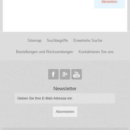
Abmelden
Sitemap
Suchbegriffe
Erweiterte Suche
Bestellungen und Rücksendungen
Kontaktieren Sie uns
Newsletter
Abonnieren