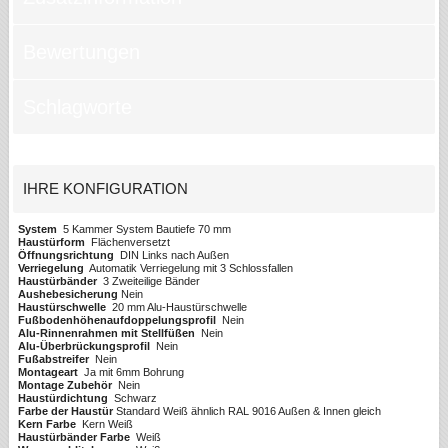
Bewertungen
Schlagworte
IHRE KONFIGURATION
System
5 Kammer System Bautiefe 70 mm
Haustürform
Flächenversetzt
Öffnungsrichtung
DIN Links nach Außen
Verriegelung
Automatik Verriegelung mit 3 Schlossfallen
Haustürbänder
3 Zweiteilige Bänder
Aushebesicherung
Nein
Haustürschwelle
20 mm Alu-Haustürschwelle
Fußbodenhöhenaufdoppelungsprofil
Nein
Alu-Rinnenrahmen mit Stellfüßen
Nein
Alu-Überbrückungsprofil
Nein
Fußabstreifer
Nein
Montageart
Ja mit 6mm Bohrung
Montage Zubehör
Nein
Haustürdichtung
Schwarz
Farbe der Haustür
Standard Weiß ähnlich RAL 9016 Außen & Innen gleich
Kern Farbe
Kern Weiß
Haustürbänder Farbe
Weiß