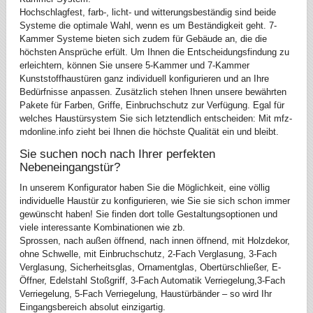
Hochschlagfest, farb-, licht- und witterungsbeständig sind beide
Systeme die optimale Wahl, wenn es um Beständigkeit geht. 7-
Kammer Systeme bieten sich zudem für Gebäude an, die die
höchsten Ansprüche erfült. Um Ihnen die Entscheidungsfindung zu
erleichtern, können Sie unsere 5-Kammer und 7-Kammer
Kunststoffhaustüren ganz individuell konfigurieren und an Ihre
Bedürfnisse anpassen. Zusätzlich stehen Ihnen unsere bewährten
Pakete für Farben, Griffe, Einbruchschutz zur Verfügung. Egal für
welches Haustürsystem Sie sich letztendlich entscheiden: Mit mfz-
mdonline.info zieht bei Ihnen die höchste Qualität ein und bleibt.
Sie suchen noch nach Ihrer perfekten
Nebeneingangstür?
In unserem Konfigurator haben Sie die Möglichkeit, eine völlig
individuelle Haustür zu konfigurieren, wie Sie sie sich schon immer
gewünscht haben! Sie finden dort tolle Gestaltungsoptionen und
viele interessante Kombinationen wie zb.
Sprossen, nach außen öffnend, nach innen öffnend, mit Holzdekor,
ohne Schwelle, mit Einbruchschutz, 2-Fach Verglasung, 3-Fach
Verglasung, Sicherheitsglas, Ornamentglas, Obertürschließer, E-
Öffner, Edelstahl Stoßgriff, 3-Fach Automatik Verriegelung,3-Fach
Verriegelung, 5-Fach Verriegelung, Haustürbänder – so wird Ihr
Eingangsbereich absolut einzigartig.