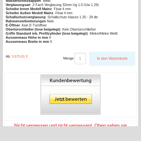
Wasserschlitzkappen
Weiß
Verglasungsart
2-Fach Verglasung 32mm Ug 1.0 (Uw 1.29)
Scheibe Innen Modell Mainz
Float 4 mm
Scheibe Außen Modell Mainz
Float 4 mm
Schallschutzverglasung
Schallschutz-klasse 1 25 - 29 db
Rahmenverbreiterungen
Nein
E-Öffner
Kein E-Türöffner
Obertürschließer (lose beigelegt)
Kein Obertürschließer
Griffe Standard ink. Profilzylinder (lose beigelegt)
Klinke/Klinke Weiß
Aussenmass Höhe in mm
0
Aussenmass Breite in mm
0
Ab:
3.675,91 €
Menge
In den Warenkorb
Nicht vergessen und nicht verpassen! Oben sehen sie
unseren Grundpreis. Egal, wie sie konfigurieren, wir gewähren
zur Zeit auf den Endpreis im Warenkorb bis zu 9% Sommer