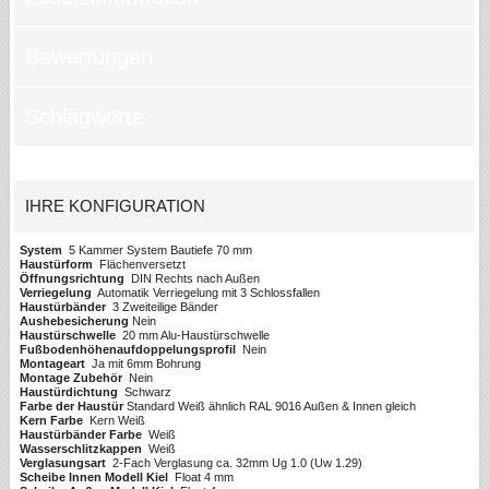
Bewertungen
Schlagworte
IHRE KONFIGURATION
System
5 Kammer System Bautiefe 70 mm
Haustürform
Flächenversetzt
Öffnungsrichtung
DIN Rechts nach Außen
Verriegelung
Automatik Verriegelung mit 3 Schlossfallen
Haustürbänder
3 Zweiteilige Bänder
Aushebesicherung
Nein
Haustürschwelle
20 mm Alu-Haustürschwelle
Fußbodenhöhenaufdoppelungsprofil
Nein
Montageart
Ja mit 6mm Bohrung
Montage Zubehör
Nein
Haustürdichtung
Schwarz
Farbe der Haustür
Standard Weiß ähnlich RAL 9016 Außen & Innen gleich
Kern Farbe
Kern Weiß
Haustürbänder Farbe
Weiß
Wasserschlitzkappen
Weiß
Verglasungsart
2-Fach Verglasung ca. 32mm Ug 1.0 (Uw 1.29)
Scheibe Innen Modell Kiel
Float 4 mm