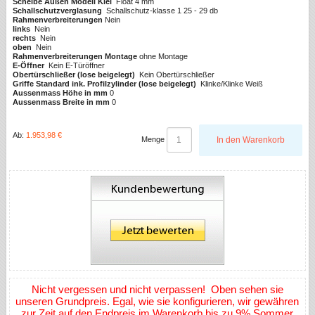
Scheibe Außen Modell Kiel
Float 4 mm
Schallschutzverglasung
Schallschutz-klasse 1 25 - 29 db
Rahmenverbreiterungen
Nein
links
Nein
rechts
Nein
oben
Nein
Rahmenverbreiterungen Montage
ohne Montage
E-Öffner
Kein E-Türöffner
Obertürschließer (lose beigelegt)
Kein Obertürschließer
Griffe Standard ink. Profilzylinder (lose beigelegt)
Klinke/Klinke Weiß
Aussenmass Höhe in mm
0
Aussenmass Breite in mm
0
Ab:
1.953,98 €
Menge
In den Warenkorb
Nicht vergessen und nicht verpassen! Oben sehen sie
unseren Grundpreis. Egal, wie sie konfigurieren, wir gewähren
zur Zeit auf den Endpreis im Warenkorb bis zu 9% Sommer