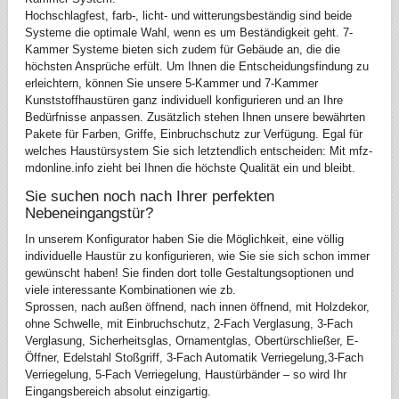
Hochschlagfest, farb-, licht- und witterungsbeständig sind beide
Systeme die optimale Wahl, wenn es um Beständigkeit geht. 7-
Kammer Systeme bieten sich zudem für Gebäude an, die die
höchsten Ansprüche erfült. Um Ihnen die Entscheidungsfindung zu
erleichtern, können Sie unsere 5-Kammer und 7-Kammer
Kunststoffhaustüren ganz individuell konfigurieren und an Ihre
Bedürfnisse anpassen. Zusätzlich stehen Ihnen unsere bewährten
Pakete für Farben, Griffe, Einbruchschutz zur Verfügung. Egal für
welches Haustürsystem Sie sich letztendlich entscheiden: Mit mfz-
mdonline.info zieht bei Ihnen die höchste Qualität ein und bleibt.
Sie suchen noch nach Ihrer perfekten
Nebeneingangstür?
In unserem Konfigurator haben Sie die Möglichkeit, eine völlig
individuelle Haustür zu konfigurieren, wie Sie sie sich schon immer
gewünscht haben! Sie finden dort tolle Gestaltungsoptionen und
viele interessante Kombinationen wie zb.
Sprossen, nach außen öffnend, nach innen öffnend, mit Holzdekor,
ohne Schwelle, mit Einbruchschutz, 2-Fach Verglasung, 3-Fach
Verglasung, Sicherheitsglas, Ornamentglas, Obertürschließer, E-
Öffner, Edelstahl Stoßgriff, 3-Fach Automatik Verriegelung,3-Fach
Verriegelung, 5-Fach Verriegelung, Haustürbänder – so wird Ihr
Eingangsbereich absolut einzigartig.