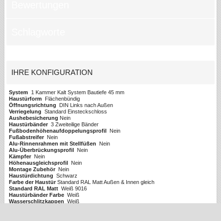
Bewertungen
Schlagworte
IHRE KONFIGURATION
System
1 Kammer Kalt System Bautiefe 45 mm
Haustürform
Flächenbündig
Öffnungsrichtung
DIN Links nach Außen
Verriegelung
Standard Einsteckschloss
Aushebesicherung
Nein
Haustürbänder
3 Zweiteilige Bänder
Fußbodenhöhenaufdoppelungsprofil
Nein
Fußabstreifer
Nein
Alu-Rinnenrahmen mit Stellfüßen
Nein
Alu-Überbrückungsprofil
Nein
Kämpfer
Nein
Höhenausgleichsprofil
Nein
Montage Zubehör
Nein
Haustürdichtung
Schwarz
Farbe der Haustür
Standard RAL Matt Außen & Innen gleich
Standard RAL Matt
Weiß 9016
Haustürbänder Farbe
Weiß
Wasserschlitzkappen
Weiß
Verglasungsart
2-Fach Verglasung 24mm Ug 1.0
Scheibe Innen
Float 4 mm
Scheibe Außen
Float 4 mm