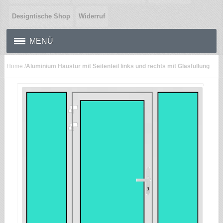
Designtische Shop
Widerruf
MENÜ
Home
/
Aluminium Haustür mit Seitenteil links und rechts mit Glasfüllung