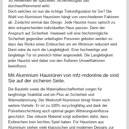
So verwenden wir spezielles Sicherheitsglas das
durchwurfhemmend wirkt.
Doch welches ist nun die richtige Türkonfiguration für Sie? Die
Wahl von Aluminium Haustüren hängt von verschiedenen Faktoren
ab. Zunächst einmal das Design. Jede Haustür muss optisch zu
dem entsprechenden individuellen Haus passen. Dann der
Anspruch auf Sicherheit. Inwieweit soll eine höchstmögliche
Sicherheit gegenüber unbefugten Personen geboten werden so
dass das Risiko eines Einbruches um ein Minimum reduziert wird.
Dann wäre da noch die Langlebigkeit. Eine hochwertige und
langlebige Tür ist preislich höher angesiedelt. Die Langlebigkeit
jeder Haustür wird dabei von den Äußeren Umweltfaktoren
beeinflusst.
Mit Aluminium Haustüren von mfz-mdonline.de sind
Sie auf der sicheren Seite.
Die Bautiefe sowie die Materialbeschaffenheit sorgen für
langfristige Stabilität und ein Plus an Sicherheit und
Wärmedämmung. Der Werkstoff Aluminium bringt Ihnen noch
weitere Vorteile: Er ist zu 100% recyclingfähig und dank der
Pulverbeschichtung auch optimal gegen Witterungseinflüsse
geschützt. Das robuste Material sorgt außerdem dafür, dass
Einbrechern kein leichtes Spiel haben. Für Haustüren aus
Aluminium stehen viele klassischen und modernen Designs zur