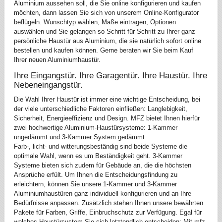
Aluminium aussehen soll, die Sie online konfigurieren und kaufen
möchten, dann lassen Sie sich von unserem Online-Konfigurator
beflügeln. Wunschtyp wählen, Maße eintragen, Optionen
auswählen und Sie gelangen so Schritt für Schritt zu Ihrer ganz
persönliche Haustür aus Aluminium, die sie natürlich sofort online
bestellen und kaufen können. Gerne beraten wir Sie beim Kauf
Ihrer neuen Aluminiumhaustür.
Ihre Eingangstür. Ihre Garagentür. Ihre Haustür. Ihre
Nebeneingangstür.
Die Wahl Ihrer Haustür ist immer eine wichtige Entscheidung, bei
der viele unterschiedliche Faktoren einfließen: Langlebigkeit,
Sicherheit, Energieeffizienz und Design. MFZ bietet Ihnen hierfür
zwei hochwertige Aluminium-Haustürsysteme: 1-Kammer
ungedämmt und 3-Kammer System gedämmt.
Farb-, licht- und witterungsbeständig sind beide Systeme die
optimale Wahl, wenn es um Beständigkeit geht. 3-Kammer
Systeme bieten sich zudem für Gebäude an, die die höchsten
Ansprüche erfült. Um Ihnen die Entscheidungsfindung zu
erleichtern, können Sie unsere 1-Kammer und 3-Kammer
Aluminiumhaustüren ganz individuell konfigurieren und an Ihre
Bedürfnisse anpassen. Zusätzlich stehen Ihnen unsere bewährten
Pakete für Farben, Griffe, Einbruchschutz zur Verfügung. Egal für
welches Haustürsystem Sie sich letztendlich entscheiden: Mit mfz-