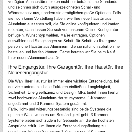
verfügbar. Aluhaustüren bieten nicht nur beträchtliche Standards
und zeichnen sich durch ausgezeichneten Schall- und
Wärmeschutz aus, sondern sie ermöglichen große Optionen. Falls
sie noch keine Vorstellung haben, wie Ihre neue Haustür aus
Aluminium aussehen soll, die Sie online konfigurieren und kaufen
möchten, dann lassen Sie sich von unserem Online-Konfigurator
beflügeln. Wunschtyp wählen, Maße eintragen, Optionen
auswählen und Sie gelangen so Schritt für Schritt zu Ihrer ganz
persönliche Haustür aus Aluminium, die sie natürlich sofort online
bestellen und kaufen können. Gerne beraten wir Sie beim Kauf
Ihrer neuen Aluminiumhaustür.
Ihre Eingangstür. Ihre Garagentür. Ihre Haustür. Ihre
Nebeneingangstür.
Die Wahl Ihrer Haustür ist immer eine wichtige Entscheidung, bei
der viele unterschiedliche Faktoren einfließen: Langlebigkeit,
Sicherheit, Energieeffizienz und Design. MFZ bietet Ihnen hierfür
zwei hochwertige Aluminium-Haustürsysteme: 1-Kammer
ungedämmt und 3-Kammer System gedämmt.
Farb-, licht- und witterungsbeständig sind beide Systeme die
optimale Wahl, wenn es um Beständigkeit geht. 3-Kammer
Systeme bieten sich zudem für Gebäude an, die die höchsten
Ansprüche erfült. Um Ihnen die Entscheidungsfindung zu
erleichtern, können Sie unsere 1-Kammer und 3-Kammer