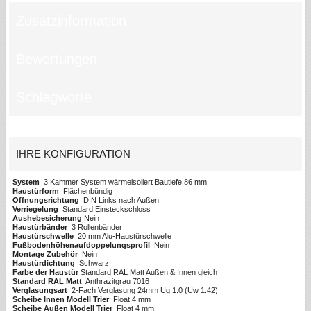
Zusatzinformation
Bewertungen
Schlagworte
IHRE KONFIGURATION
System
3 Kammer System wärmeisoliert Bautiefe 86 mm
Haustürform
Flächenbündig
Öffnungsrichtung
DIN Links nach Außen
Verriegelung
Standard Einsteckschloss
Aushebesicherung
Nein
Haustürbänder
3 Rollenbänder
Haustürschwelle
20 mm Alu-Haustürschwelle
Fußbodenhöhenaufdoppelungsprofil
Nein
Montage Zubehör
Nein
Haustürdichtung
Schwarz
Farbe der Haustür
Standard RAL Matt Außen & Innen gleich
Standard RAL Matt
Anthrazitgrau 7016
Verglasungsart
2-Fach Verglasung 24mm Ug 1.0 (Uw 1.42)
Scheibe Innen Modell Trier
Float 4 mm
Scheibe Außen Modell Trier
Float 4 mm