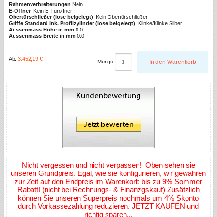
Rahmenverbreiterungen
Nein
E-Öffner
Kein E-Türöffner
Obertürschließer (lose beigelegt)
Kein Obertürschließer
Griffe Standard ink. Profilzylinder (lose beigelegt)
Klinke/Klinke Silber
Aussenmass Höhe in mm
0.0
Aussenmass Breite in mm
0.0
Ab:
3.452,19 €
Menge
In den Warenkorb
Nicht vergessen und nicht verpassen! Oben sehen sie
unseren Grundpreis. Egal, wie sie konfigurieren, wir gewähren
zur Zeit auf den Endpreis im Warenkorb bis zu 9% Sommer
Rabatt! (nicht bei Rechnungs- & Finanzgskauf) Zusätzlich
können Sie unseren Superpreis nochmals um 4% Skonto
durch Vorkassezahlung reduzieren. JETZT KAUFEN und
richtig sparen...