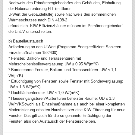
Nachweis des Primärenergiebedarfes des Gebäudes, Einhaltung
der Nebenanforderung H’T (mittlerer
U-Wert der Gebäudehülle) sowie Nachweis des sommerlichen
Wärmeschutzes nach DIN 4108-2
erforderlich. KfW-Effizienzhäuser müssen im Primärenergiebedarf
die EnEV unterschreiten.
b) Bauteilaustausch
Anforderung an den U-Wert (Programm Energieeffizient Sanieren-
Einzelmaßnahmen 152/430):
* Fenster, Balkon- und Terrassentüren mit
Mehrscheibenisolierverglasung: UW ≤ 0,95 W/(m²K)
* Barrierearme Fenster, Balkon- und Terrassentüren: UW ≤ 1,1
W/(m²K)
* Ertüchtigung von Fenstern sowie Fenster mit Sonderverglasung:
UW ≤ 1,3 W/(m²K)
* Dachflächenfenster: UW ≤ 1,0 W/(m²K)
* Hauseingangstüren/Außentüren beheizter Räume: UD ≤ 1,3
W/(m²KSowohl als Einzelmaßnahme als auch bei einer kompletten
Modernisierung erhalten Hausbesitzer eine KfW-Förderung für neue
Fenster. Das gilt auch für die so genannte Ertüchtigung der
Fenster, also den Austausch der Fensterscheiben.