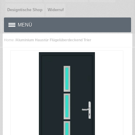
Designtische Shop
Widerruf
MENÜ
Home
/
Aluminium Haustür Flügelüberdeckend Trier