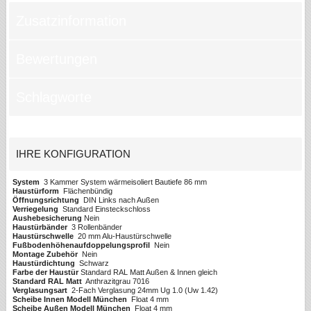
Zusatzinformation
Bewertungen
Schlagworte
IHRE KONFIGURATION
System
3 Kammer System wärmeisoliert Bautiefe 86 mm
Haustürform
Flächenbündig
Öffnungsrichtung
DIN Links nach Außen
Verriegelung
Standard Einsteckschloss
Aushebesicherung
Nein
Haustürbänder
3 Rollenbänder
Haustürschwelle
20 mm Alu-Haustürschwelle
Fußbodenhöhenaufdoppelungsprofil
Nein
Montage Zubehör
Nein
Haustürdichtung
Schwarz
Farbe der Haustür
Standard RAL Matt Außen & Innen gleich
Standard RAL Matt
Anthrazitgrau 7016
Verglasungsart
2-Fach Verglasung 24mm Ug 1.0 (Uw 1.42)
Scheibe Innen Modell München
Float 4 mm
Scheibe Außen Modell München
Float 4 mm