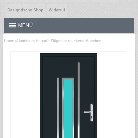
Designtische Shop
Widerruf
MENÜ
Home
/
Aluminium Haustür Flügelüberdeckend München