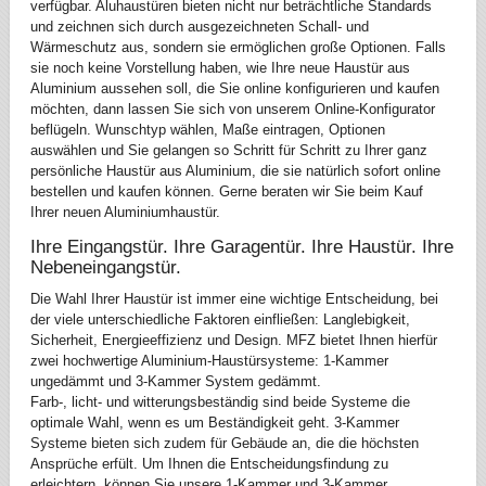
verfügbar. Aluhaustüren bieten nicht nur beträchtliche Standards
und zeichnen sich durch ausgezeichneten Schall- und
Wärmeschutz aus, sondern sie ermöglichen große Optionen. Falls
sie noch keine Vorstellung haben, wie Ihre neue Haustür aus
Aluminium aussehen soll, die Sie online konfigurieren und kaufen
möchten, dann lassen Sie sich von unserem Online-Konfigurator
beflügeln. Wunschtyp wählen, Maße eintragen, Optionen
auswählen und Sie gelangen so Schritt für Schritt zu Ihrer ganz
persönliche Haustür aus Aluminium, die sie natürlich sofort online
bestellen und kaufen können. Gerne beraten wir Sie beim Kauf
Ihrer neuen Aluminiumhaustür.
Ihre Eingangstür. Ihre Garagentür. Ihre Haustür. Ihre
Nebeneingangstür.
Die Wahl Ihrer Haustür ist immer eine wichtige Entscheidung, bei
der viele unterschiedliche Faktoren einfließen: Langlebigkeit,
Sicherheit, Energieeffizienz und Design. MFZ bietet Ihnen hierfür
zwei hochwertige Aluminium-Haustürsysteme: 1-Kammer
ungedämmt und 3-Kammer System gedämmt.
Farb-, licht- und witterungsbeständig sind beide Systeme die
optimale Wahl, wenn es um Beständigkeit geht. 3-Kammer
Systeme bieten sich zudem für Gebäude an, die die höchsten
Ansprüche erfült. Um Ihnen die Entscheidungsfindung zu
erleichtern, können Sie unsere 1-Kammer und 3-Kammer