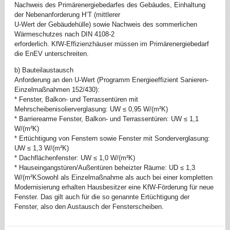
Nachweis des Primärenergiebedarfes des Gebäudes, Einhaltung
der Nebenanforderung H’T (mittlerer
U-Wert der Gebäudehülle) sowie Nachweis des sommerlichen
Wärmeschutzes nach DIN 4108-2
erforderlich. KfW-Effizienzhäuser müssen im Primärenergiebedarf
die EnEV unterschreiten.
b) Bauteilaustausch
Anforderung an den U-Wert (Programm Energieeffizient Sanieren-
Einzelmaßnahmen 152/430):
* Fenster, Balkon- und Terrassentüren mit
Mehrscheibenisolierverglasung: UW ≤ 0,95 W/(m²K)
* Barrierearme Fenster, Balkon- und Terrassentüren: UW ≤ 1,1
W/(m²K)
* Ertüchtigung von Fenstern sowie Fenster mit Sonderverglasung:
UW ≤ 1,3 W/(m²K)
* Dachflächenfenster: UW ≤ 1,0 W/(m²K)
* Hauseingangstüren/Außentüren beheizter Räume: UD ≤ 1,3
W/(m²KSowohl als Einzelmaßnahme als auch bei einer kompletten
Modernisierung erhalten Hausbesitzer eine KfW-Förderung für neue
Fenster. Das gilt auch für die so genannte Ertüchtigung der
Fenster, also den Austausch der Fensterscheiben.