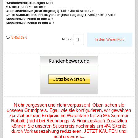
Rahmenverbreiterungen
Nein
E-Öffner
Kein E-Türöffner
Obertürschließer (lose beigelegt)
Kein Obertürschließer
Griffe Standard ink. Profilzylinder (lose beigelegt)
Klinke/Klinke Silber
Aussenmass Höhe in mm
0.0
Aussenmass Breite in mm
0.0
Ab:
3.452,19 €
Menge
In den Warenkorb
Nicht vergessen und nicht verpassen! Oben sehen sie
unseren Grundpreis. Egal, wie sie konfigurieren, wir gewähren
zur Zeit auf den Endpreis im Warenkorb bis zu 9% Sommer
Rabatt! (nicht bei Rechnungs- & Finanzgskauf) Zusätzlich
können Sie unseren Superpreis nochmals um 4% Skonto
durch Vorkassezahlung reduzieren. JETZT KAUFEN und
richtig sparen...