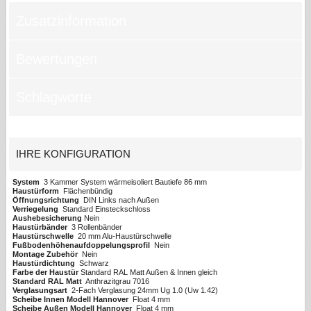
Zusatzinformation
Bewertungen
Schlagworte
IHRE KONFIGURATION
System
3 Kammer System wärmeisoliert Bautiefe 86 mm
Haustürform
Flächenbündig
Öffnungsrichtung
DIN Links nach Außen
Verriegelung
Standard Einsteckschloss
Aushebesicherung
Nein
Haustürbänder
3 Rollenbänder
Haustürschwelle
20 mm Alu-Haustürschwelle
Fußbodenhöhenaufdoppelungsprofil
Nein
Montage Zubehör
Nein
Haustürdichtung
Schwarz
Farbe der Haustür
Standard RAL Matt Außen & Innen gleich
Standard RAL Matt
Anthrazitgrau 7016
Verglasungsart
2-Fach Verglasung 24mm Ug 1.0 (Uw 1.42)
Scheibe Innen Modell Hannover
Float 4 mm
Scheibe Außen Modell Hannover
Float 4 mm