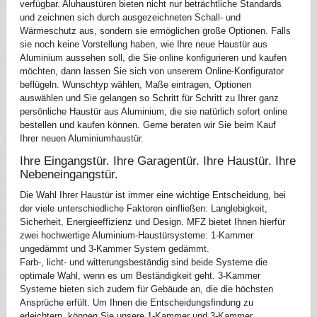
verfügbar. Aluhaustüren bieten nicht nur beträchtliche Standards
und zeichnen sich durch ausgezeichneten Schall- und
Wärmeschutz aus, sondern sie ermöglichen große Optionen. Falls
sie noch keine Vorstellung haben, wie Ihre neue Haustür aus
Aluminium aussehen soll, die Sie online konfigurieren und kaufen
möchten, dann lassen Sie sich von unserem Online-Konfigurator
beflügeln. Wunschtyp wählen, Maße eintragen, Optionen
auswählen und Sie gelangen so Schritt für Schritt zu Ihrer ganz
persönliche Haustür aus Aluminium, die sie natürlich sofort online
bestellen und kaufen können. Gerne beraten wir Sie beim Kauf
Ihrer neuen Aluminiumhaustür.
Ihre Eingangstür. Ihre Garagentür. Ihre Haustür. Ihre
Nebeneingangstür.
Die Wahl Ihrer Haustür ist immer eine wichtige Entscheidung, bei
der viele unterschiedliche Faktoren einfließen: Langlebigkeit,
Sicherheit, Energieeffizienz und Design. MFZ bietet Ihnen hierfür
zwei hochwertige Aluminium-Haustürsysteme: 1-Kammer
ungedämmt und 3-Kammer System gedämmt.
Farb-, licht- und witterungsbeständig sind beide Systeme die
optimale Wahl, wenn es um Beständigkeit geht. 3-Kammer
Systeme bieten sich zudem für Gebäude an, die die höchsten
Ansprüche erfült. Um Ihnen die Entscheidungsfindung zu
erleichtern, können Sie unsere 1-Kammer und 3-Kammer