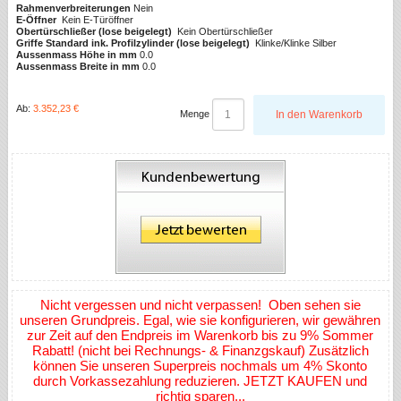
Rahmenverbreiterungen
Nein
E-Öffner
Kein E-Türöffner
Obertürschließer (lose beigelegt)
Kein Obertürschließer
Griffe Standard ink. Profilzylinder (lose beigelegt)
Klinke/Klinke Silber
Aussenmass Höhe in mm
0.0
Aussenmass Breite in mm
0.0
Ab:
3.352,23 €
Menge
In den Warenkorb
Nicht vergessen und nicht verpassen! Oben sehen sie
unseren Grundpreis. Egal, wie sie konfigurieren, wir gewähren
zur Zeit auf den Endpreis im Warenkorb bis zu 9% Sommer
Rabatt! (nicht bei Rechnungs- & Finanzgskauf) Zusätzlich
können Sie unseren Superpreis nochmals um 4% Skonto
durch Vorkassezahlung reduzieren. JETZT KAUFEN und
richtig sparen...