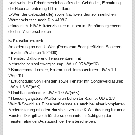
Nachweis des Primärenergiebedarfes des Gebäudes, Einhaltung
der Nebenanforderung H’T (mittlerer
U-Wert der Gebäudehülle) sowie Nachweis des sommerlichen
Wärmeschutzes nach DIN 4108-2
erforderlich. KfW-Effizienzhäuser müssen im Primärenergiebedarf
die EnEV unterschreiten.
b) Bauteilaustausch
Anforderung an den U-Wert (Programm Energieeffizient Sanieren-
Einzelmaßnahmen 152/430):
* Fenster, Balkon- und Terrassentüren mit
Mehrscheibenisolierverglasung: UW ≤ 0,95 W/(m²K)
* Barrierearme Fenster, Balkon- und Terrassentüren: UW ≤ 1,1
W/(m²K)
* Ertüchtigung von Fenstern sowie Fenster mit Sonderverglasung:
UW ≤ 1,3 W/(m²K)
* Dachflächenfenster: UW ≤ 1,0 W/(m²K)
* Hauseingangstüren/Außentüren beheizter Räume: UD ≤ 1,3
W/(m²KSowohl als Einzelmaßnahme als auch bei einer kompletten
Modernisierung erhalten Hausbesitzer eine KfW-Förderung für neue
Fenster. Das gilt auch für die so genannte Ertüchtigung der
Fenster, also den Austausch der Fensterscheiben.