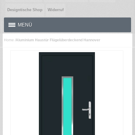
Designtische Shop
Widerruf
MENÜ
Home
/
Aluminium Haustür Flügelüberdeckend Hannover