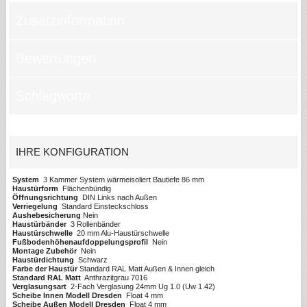
Zusatzinformation
Bewertungen
Schlagworte
IHRE KONFIGURATION
System
3 Kammer System wärmeisoliert Bautiefe 86 mm
Haustürform
Flächenbündig
Öffnungsrichtung
DIN Links nach Außen
Verriegelung
Standard Einsteckschloss
Aushebesicherung
Nein
Haustürbänder
3 Rollenbänder
Haustürschwelle
20 mm Alu-Haustürschwelle
Fußbodenhöhenaufdoppelungsprofil
Nein
Montage Zubehör
Nein
Haustürdichtung
Schwarz
Farbe der Haustür
Standard RAL Matt Außen & Innen gleich
Standard RAL Matt
Anthrazitgrau 7016
Verglasungsart
2-Fach Verglasung 24mm Ug 1.0 (Uw 1.42)
Scheibe Innen Modell Dresden
Float 4 mm
Scheibe Außen Modell Dresden
Float 4 mm