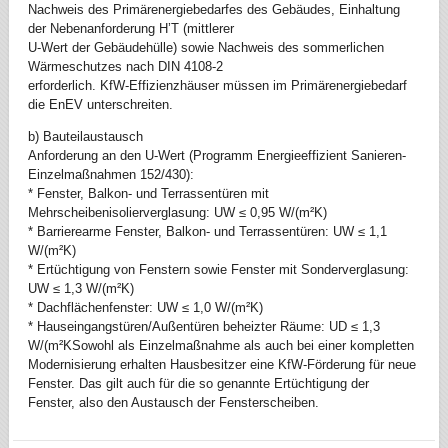
Nachweis des Primärenergiebedarfes des Gebäudes, Einhaltung
der Nebenanforderung H’T (mittlerer
U-Wert der Gebäudehülle) sowie Nachweis des sommerlichen
Wärmeschutzes nach DIN 4108-2
erforderlich. KfW-Effizienzhäuser müssen im Primärenergiebedarf
die EnEV unterschreiten.
b) Bauteilaustausch
Anforderung an den U-Wert (Programm Energieeffizient Sanieren-
Einzelmaßnahmen 152/430):
* Fenster, Balkon- und Terrassentüren mit
Mehrscheibenisolierverglasung: UW ≤ 0,95 W/(m²K)
* Barrierearme Fenster, Balkon- und Terrassentüren: UW ≤ 1,1
W/(m²K)
* Ertüchtigung von Fenstern sowie Fenster mit Sonderverglasung:
UW ≤ 1,3 W/(m²K)
* Dachflächenfenster: UW ≤ 1,0 W/(m²K)
* Hauseingangstüren/Außentüren beheizter Räume: UD ≤ 1,3
W/(m²KSowohl als Einzelmaßnahme als auch bei einer kompletten
Modernisierung erhalten Hausbesitzer eine KfW-Förderung für neue
Fenster. Das gilt auch für die so genannte Ertüchtigung der
Fenster, also den Austausch der Fensterscheiben.