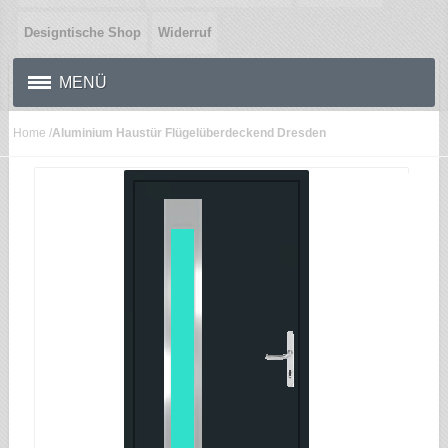
Designtische Shop
Widerruf
MENÜ
Home
/
Aluminium Haustür Flügelüberdeckend Dresden