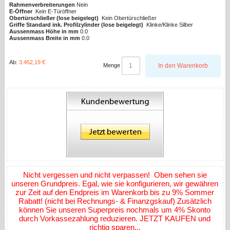
Rahmenverbreiterungen
Nein
E-Öffner
Kein E-Türöffner
Obertürschließer (lose beigelegt)
Kein Obertürschließer
Griffe Standard ink. Profilzylinder (lose beigelegt)
Klinke/Klinke Silber
Aussenmass Höhe in mm
0.0
Aussenmass Breite in mm
0.0
Ab:
3.452,19 €
Menge
In den Warenkorb
Nicht vergessen und nicht verpassen! Oben sehen sie
unseren Grundpreis. Egal, wie sie konfigurieren, wir gewähren
zur Zeit auf den Endpreis im Warenkorb bis zu 9% Sommer
Rabatt! (nicht bei Rechnungs- & Finanzgskauf) Zusätzlich
können Sie unseren Superpreis nochmals um 4% Skonto
durch Vorkassezahlung reduzieren. JETZT KAUFEN und
richtig sparen...