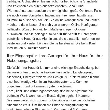
verfügbar. Aluhaustüren bieten nicht nur beträchtliche Standards
und zeichnen sich durch ausgezeichneten Schall- und
Wärmeschutz aus, sondern sie ermöglichen große Optionen. Falls
sie noch keine Vorstellung haben, wie Ihre neue Haustür aus
Aluminium aussehen soll, die Sie online konfigurieren und kaufen
möchten, dann lassen Sie sich von unserem Online-Konfigurator
beflügeln. Wunschtyp wählen, Maße eintragen, Optionen
auswählen und Sie gelangen so Schritt für Schritt zu Ihrer ganz
persönliche Haustür aus Aluminium, die sie natürlich sofort online
bestellen und kaufen können. Gerne beraten wir Sie beim Kauf
Ihrer neuen Aluminiumhaustür.
Ihre Eingangstür. Ihre Garagentür. Ihre Haustür. Ihre
Nebeneingangstür.
Die Wahl Ihrer Haustür ist immer eine wichtige Entscheidung, bei
der viele unterschiedliche Faktoren einfließen: Langlebigkeit,
Sicherheit, Energieeffizienz und Design. MFZ bietet Ihnen hierfür
zwei hochwertige Aluminium-Haustürsysteme: 1-Kammer
ungedämmt und 3-Kammer System gedämmt.
Farb-, licht- und witterungsbeständig sind beide Systeme die
optimale Wahl, wenn es um Beständigkeit geht. 3-Kammer
Systeme bieten sich zudem für Gebäude an, die die höchsten
Ansprüche erfült. Um Ihnen die Entscheidungsfindung zu
erleichtern, können Sie unsere 1-Kammer und 3-Kammer