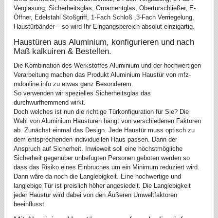
Verglasung, Sicherheitsglas, Ornamentglas, Obertürschließer, E-
Öffner, Edelstahl Stoßgriff, 1-Fach Schloß ,3-Fach Verriegelung,
Haustürbänder – so wird Ihr Eingangsbereich absolut einzigartig.
Haustüren aus Aluminium, konfigurieren und nach
Maß kalkuiren & Bestellen.
Die Kombination des Werkstoffes Aluminium und der hochwertigen
Verarbeitung machen das Produkt Aluminium Haustür von mfz-
mdonline.info zu etwas ganz Besonderem.
So verwenden wir spezielles Sicherheitsglas das
durchwurfhemmend wirkt.
Doch welches ist nun die richtige Türkonfiguration für Sie? Die
Wahl von Aluminium Haustüren hängt von verschiedenen Faktoren
ab. Zunächst einmal das Design. Jede Haustür muss optisch zu
dem entsprechenden individuellen Haus passen. Dann der
Anspruch auf Sicherheit. Inwieweit soll eine höchstmögliche
Sicherheit gegenüber unbefugten Personen geboten werden so
dass das Risiko eines Einbruches um ein Minimum reduziert wird.
Dann wäre da noch die Langlebigkeit. Eine hochwertige und
langlebige Tür ist preislich höher angesiedelt. Die Langlebigkeit
jeder Haustür wird dabei von den Äußeren Umweltfaktoren
beeinflusst.