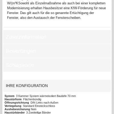
W/(m²KSowohl als Einzelmaßnahme als auch bei einer kompletten
Modernisierung erhalten Hausbesitzer eine KfW-Förderung für neue
Fenster. Das gilt auch für die so genannte Ertüchtigung der
Fenster, also den Austausch der Fensterscheiben.
Zusatzinformation
Bewertungen
Schlagworte
IHRE KONFIGURATION
System
3 Kammer System wärmeisoliert Bautiefe 70 mm
Haustürform
Flächenbündig
Öffnungsrichtung
DIN Links nach Außen
Verriegelung
Standard Einsteckschloss
Aushebesicherung
Nein
Haustürbänder
3 Zweiteilige Bänder