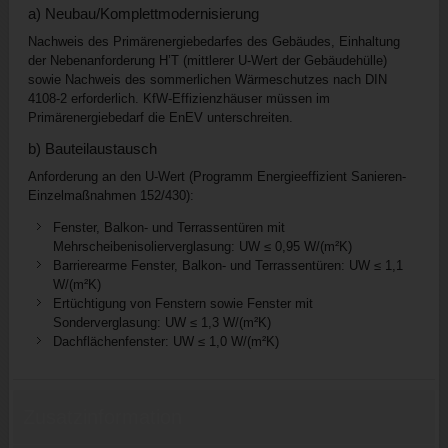
a) Neubau/Komplettmodernisierung
Nachweis des Primärenergiebedarfes des Gebäudes, Einhaltung
der Nebenanforderung H’T (mittlerer U-Wert der Gebäudehülle)
sowie Nachweis des sommerlichen Wärmeschutzes nach DIN
4108-2 erforderlich. KfW-Effizienzhäuser müssen im
Primärenergiebedarf die EnEV unterschreiten.
b) Bauteilaustausch
Anforderung an den U-Wert (Programm Energieeffizient Sanieren-
Einzelmaßnahmen 152/430):
Fenster, Balkon- und Terrassentüren mit
Mehrscheibenisolierverglasung: UW ≤ 0,95 W/(m²K)
Barrierearme Fenster, Balkon- und Terrassentüren: UW ≤ 1,1
W/(m²K)
Ertüchtigung von Fenstern sowie Fenster mit
Sonderverglasung: UW ≤ 1,3 W/(m²K)
Dachflächenfenster: UW ≤ 1,0 W/(m²K)
Zusatzinformation