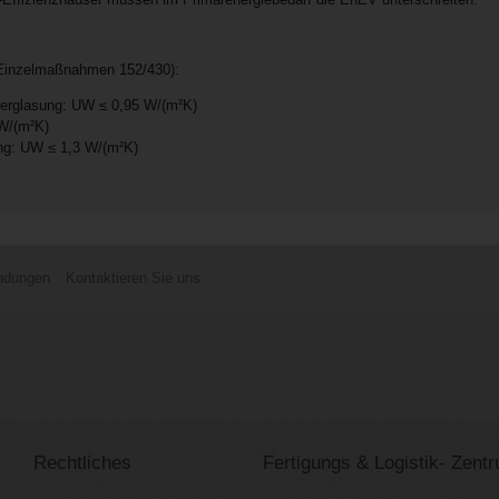
-Einzelmaßnahmen 152/430):
rverglasung: UW ≤ 0,95 W/(m²K)
 W/(m²K)
ng: UW ≤ 1,3 W/(m²K)
ndungen
Kontaktieren Sie uns
Rechtliches
Fertigungs & Logistik- Zent