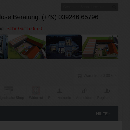
lose Beratung: (+49) 039246 65796
ng:
Sehr Gut 5.0/5.0
Warenkorb
0,00 €
igntische Shop
Widerruf
Benutzerkonto
Anmelden
Registrieren
HILFE