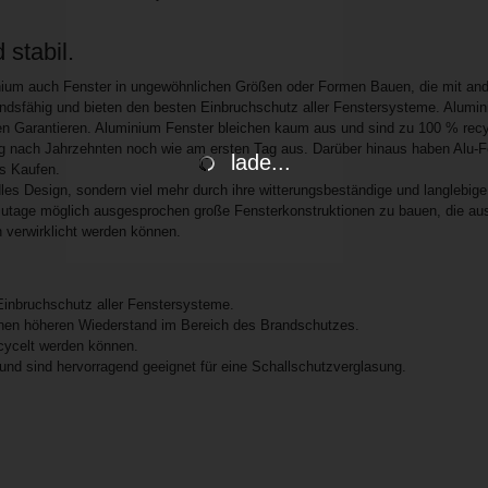
 stabil.
minium auch Fenster in ungewöhnlichen Größen oder Formen Bauen, die mit an
standsfähig und bieten den besten Einbruchschutz aller Fenstersysteme. Alumi
ten Garantieren. Aluminium Fenster bleichen kaum aus und sind zu 100 % recy
g nach Jahrzehnten noch wie am ersten Tag aus. Darüber hinaus haben Alu-F
lade...
s Kaufen.
es Design, sondern viel mehr durch ihre witterungsbeständige und langlebige 
tzutage möglich ausgesprochen große Fensterkonstruktionen zu bauen, die au
verwirklicht werden können.
Einbruchschutz aller Fenstersysteme.
inen höheren Wiederstand im Bereich des Brandschutzes.
ecycelt werden können.
und sind hervorragend geeignet für eine Schallschutzverglasung.