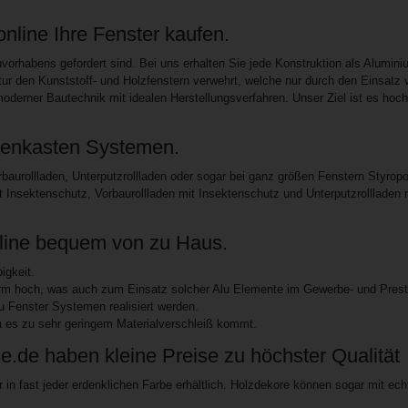
nline Ihre Fenster kaufen.
vorhabens gefordert sind. Bei uns erhalten Sie jede Konstruktion als Alumini
tur den Kunststoff- und Holzfenstern verwehrt, welche nur durch den Einsatz 
moderner Bautechnik mit idealen Herstellungsverfahren. Unser Ziel ist es hoch
adenkasten Systemen.
rbaurollladen, Unterputzrollladen oder sogar bei ganz größen Fenstern
Styropo
it Insektenschutz, Vorbaurollladen mit Insektenschutz und Unterputzrollladen
m
nline bequem von zu Haus.
igkeit.
orm hoch, was auch zum Einsatz solcher Alu Elemente im Gewerbe- und Presti
 Fenster Systemen realisiert werden.
a es zu sehr geringem Materialverschleiß kommt.
.de haben kleine Preise zu höchster Qualität
r in fast jeder erdenklichen Farbe erhältlich. Holzdekore können sogar mit echt