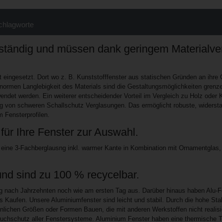
chlagworte
eständig und müssen dank geringem Materialve
ingesetzt. Dort wo z. B. Kunststofffenster aus statischen Gründen an ihre
ormen Langlebigkeit des Materials sind die Gestaltungsmöglichkeiten grenze
ndet werden. Ein weiterer entscheidender Vorteil im Vergleich zu Holz oder K
g von schweren Schallschutz Verglasungen. Das ermöglicht robuste, widerst
m Fensterprofilen.
für Ihre Fenster zur Auswahl.
 eine 3-Fachberglausng inkl. warmer Kante in Kombination mit Ornamentglas,
nd sind zu 100 % recycelbar.
g nach Jahrzehnten noch wie am ersten Tag aus. Darüber hinaus haben Alu-F
 Kaufen. Unsere Aluminiumfenster sind leicht und stabil. Durch die hohe Stab
nlichen Größen oder Formen Bauen, die mit anderen Werkstoffen nicht realisi
bruchschutz aller Fenstersysteme. Aluminium Fenster haben eine thermische T