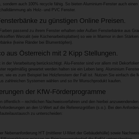
h, sondern auch 100% recycle fähig. So bieten Aluminium-Fenster auch eine
Schalldämmung als Holz- und PVC Fenster.
ensterbänke zu günstigen Online Preisen.
arben passend zu ihrem Fenster erhalten oder Außen Fensterbänke aus Gran
offen Werzalit (wie Küchenarbeitsplatten) so wie in Marmor in den Stärke
bänke (keine Ränder bei Blumentöpfen).
aus Österreich mit 2 Kipp Stellungen.
 der Verarbeitung berücksichtigt. Alu-Fenster sind vor allem mit Dekorfolie
ster regelmäßig gewartet werden halten sie ein Leben lang. Aluminium Fenster
, wie es zum Beispiel bei Holzfenstern der Fall ist. Nutzen Sie einfach die M
t aus zahlreichen Systemen wählen und so Ihr Wunschprodukt kaufen.
rderungen der KfW-Förderprogramme
en öffentlich – rechtlichen Nachweisverfahren und den hierbei anzuwendenden
 Anforderungen an den U-Wert auf die Referenzgrößen (s.o.). Bei den Anforde
Bauteilaustausch zu unterscheiden:
r Nebenanforderung H’T (mittlerer U-Wert der Gebäudehülle) sowie Nachwei
Effizienzhäuser müssen im Primärenergiebedarf die EnEV unterschreiten.