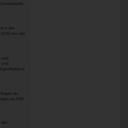
n Umweltaspekt.
it in den
n 20/30 mm oder
n sehr
 sind
öglichkeiten in
 Regeln der
rungen der KfW
s des