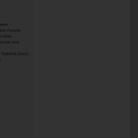
deren
nium Fenster
celbar.
enster eine
Stabilität.Durch
s