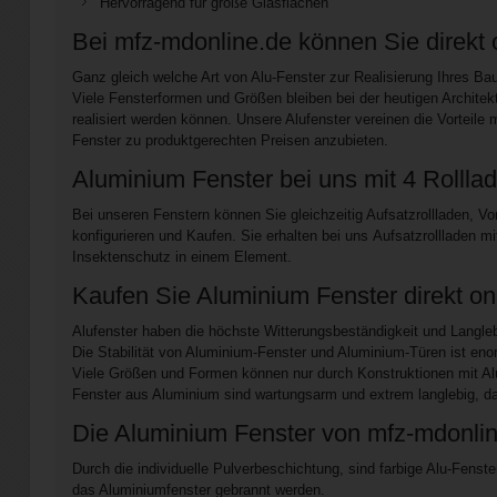
Hervorragend für große Glasflächen
Bei mfz-mdonline.de können Sie direkt o
Ganz gleich welche Art von Alu-Fenster zur Realisierung Ihres Bau
Viele Fensterformen und Größen bleiben bei der heutigen Architek
realisiert werden können. Unsere Alufenster vereinen die Vorteile 
Fenster zu produktgerechten Preisen anzubieten.
Aluminium Fenster bei uns mit 4 Rolll
Bei unseren Fenstern können Sie gleichzeitig Aufsatzrollladen, Vo
konfigurieren und Kaufen. Sie erhalten bei uns Aufsatzrollladen m
Insektenschutz in einem Element.
Kaufen Sie Aluminium Fenster direkt o
Alufenster haben die höchste Witterungsbeständigkeit und Langleb
Die Stabilität von Aluminium-Fenster und Aluminium-Türen ist en
Viele Größen und Formen können nur durch Konstruktionen mit Alu
Fenster aus Aluminium sind wartungsarm und extrem langlebig, d
Die Aluminium Fenster von mfz-mdonline
Durch die individuelle Pulverbeschichtung, sind farbige Alu-Fenste
das Aluminiumfenster gebrannt werden.