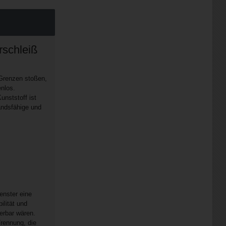
rschleiß
 Grenzen stoßen,
nlos.
unststoff ist
andsfähige und
enster eine
ilität und
erbar wären.
rennung, die