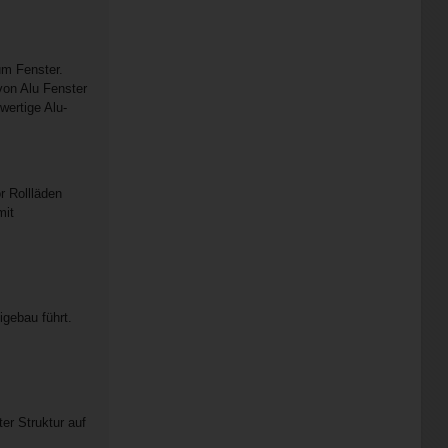
um Fenster.
von Alu Fenster
wertige Alu-
r Rollläden
it
gebau führt.
er Struktur auf