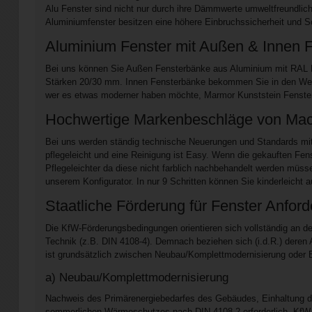
Alu Fenster sind nicht nur durch ihre Dämmwerte umweltfreundlic
Aluminiumfenster besitzen eine höhere Einbruchssicherheit und 
Aluminium Fenster mit Außen & Innen F
Bei uns können Sie Außen Fensterbänke aus Aluminium mit RAL F
Stärken 20/30 mm. Innen Fensterbänke bekommen Sie in den Werks
wer es etwas moderner haben möchte, Marmor Kunststein Fenster
Hochwertige Markenbeschläge von Maco 
Bei uns werden ständig technische Neuerungen und Standards mit in
pflegeleicht und eine Reinigung ist Easy. Wenn die gekauften Fen
Pflegeleichter da diese nicht farblich nachbehandelt werden müssen
unserem Konfigurator. In nur 9 Schritten können Sie kinderleich
Staatliche Förderung für Fenster Anfo
Die KfW-Förderungsbedingungen orientieren sich vollständig an d
Technik (z.B. DIN 4108-4). Demnach beziehen sich (i.d.R.) deren
ist grundsätzlich zwischen Neubau/Komplettmodernisierung oder 
a) Neubau/Komplettmodernisierung
Nachweis des Primärenergiebedarfes des Gebäudes, Einhaltung de
sommerlichen Wärmeschutzes nach DIN 4108-2 erforderlich. KfW-